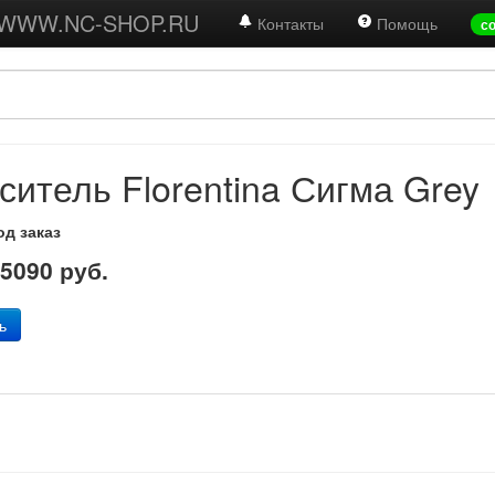
а WWW.NC-SHOP.RU
Контакты
Помощь
с
ситель Florentina Сигма Grey
од заказ
:
5090 руб.
ь